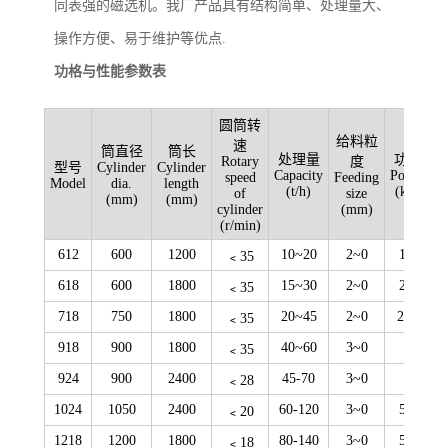
同表强的磁选机。我厂产品具有结构简单、处理量大、
操作方便、易于维护等优点.
功格与性能参数表
圆筒转
给料粒
速
筒直径
筒长
处理量
功率
Rotary
度
型号
Cylinder
Cylinder
Capacity
Power
W
speed
Feeding
Model
dia.
length
(t/h)
(kw)
of
size
(mm)
(mm)
cylinder
(mm)
(r/min)
612
600
1200
10~20
2~0
1.5
﹤35
618
600
1800
15~30
2~0
2.2
﹤35
718
750
1800
20~45
2~0
2..2
﹤35
918
900
1800
40~60
3~0
3
﹤35
924
900
2400
45-70
3~0
4
﹤28
1024
1050
2400
60-120
3~0
5.5
﹤20
1218
1200
1800
80-140
3~0
5.5
﹤18