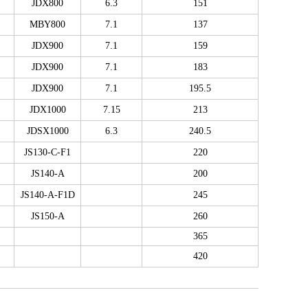
JDX800
6.3
151
MBY800
7.1
137
JDX900
7.1
159
JDX900
7.1
183
JDX900
7.1
195.5
JDX1000
7.15
213
JDSX1000
6.3
240.5
JS130-C-F1
220
JS140-A
200
JS140-A-F1D
245
JS150-A
260
365
420