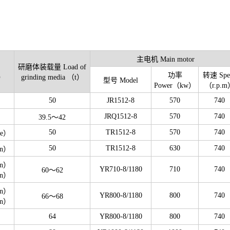
主电机 Main motor
研磨体装载量 Load of
功率
转速 Spe
h）
grinding media （t）
型号 Model
Power（kw）
（r.p.
50
JR1512-8
570
740
JRQ1512-8
570
740
39.5～42
50
TR1512-8
570
740
se）
50
TR1512-8
630
740
en）
en）
YR710-8/1180
710
740
60～62
en）
en）
YR800-8/1180
800
740
66～68
en）
64
YR800-8/1180
800
740