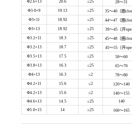
Φ2.6×13
20.6
≤25
28～31
Φ3.0×9
19.13
≤25
35～40（圈clo
Φ3×11
18.92
≤25
44～47（圈clo
Φ3×13
18.92
≤25
39～45（开op
Φ3.2×11
18.3
≤25
45～48（圈clo
Φ3.2×13
18.7
≤25
45～55（开op
Φ3.5×13
17.5
≤25
50～60
Φ3.8×13
16.3
≤25
65～70
Φ4×13
16.3
≤2
78～80
Φ4.2×11
15.6
≤2
120～140
Φ4.2×13
15.6
≤2
140～155
Φ4.6×13
14.5
≤25
140
Φ5.0×15
14
≤25
160～165