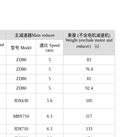
主减速器Main reducer
重量 (不含电机减速机)
Weight (exclude motor and
ed
速比 Speed
reducer) （t）
型号 Model
ratio
m）
ZD80
5
83
ZD80
5
76.4
ZD80
5
81
ZD80
5
92.4
JDX630
5.6
105
MBY710
6.3
117
JDX710
6.3
133