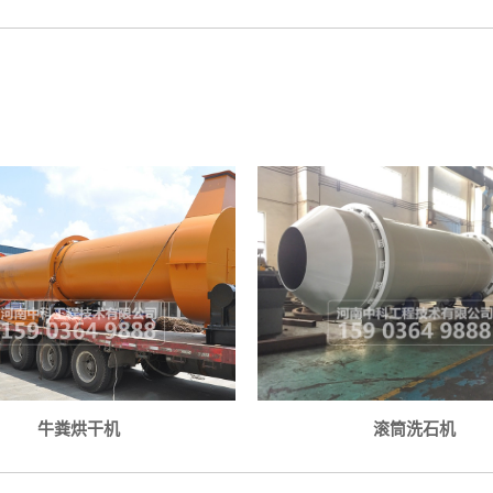
牛粪烘干机
滚筒洗石机