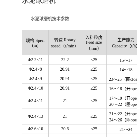
水泥球磨机
水泥球磨机技术参数
入料粒度
转速 Rotary
生产能力
规格 Spec.
Feed size
(m)
speed（r/min）
Capacity（t/
（mm）
Φ2.2×11
22.2
≤25
15～17
Φ2.4×8
20.91
≤25
14～18
Φ2.4×9
20.91
≤25
23～25（圈clo
Φ2.4×10
20.91
≤25
16～18（开op
17～19（开op
Φ2.4×11
21
≤25
20～22（圈op
21～22（开op
Φ2.4×13
21
≤25
24～26（圈op
Φ2.6×10
20.6
≤25
21～24