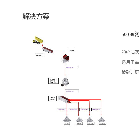
解决方案
50-6
20t/
适用于每
破碎，原
石，整个
户现场焊
机，筛子
但实用，