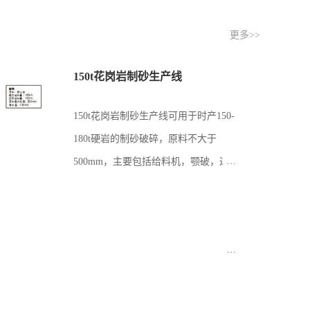
更多>>
150t花岗岩制砂生产线
150t花岗岩制砂生产线可用于时产150-
180t硬岩的制砂破碎，原料不大于
500mm，主要包括给料机，颚破，过度
料仓，圆锥，单层大功率振动筛，立式
破碎机及多层振动筛。现场多根据用户
原料的多少来合理配置过度料仓和配套
给料机，以保证对下...