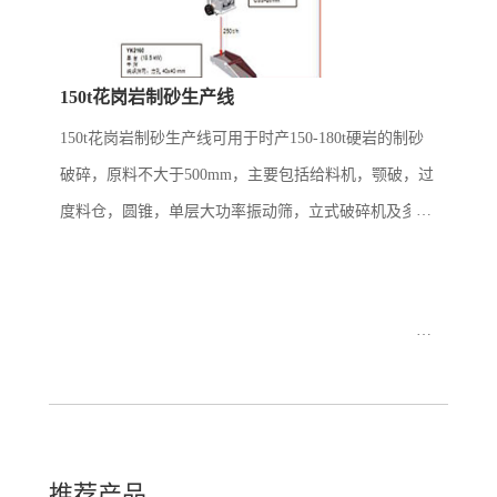
150t花岗岩制砂生产线
150t花岗岩制砂生产线可用于时产150-180t硬岩的制砂
破碎，原料不大于500mm，主要包括给料机，颚破，过
度料仓，圆锥，单层大功率振动筛，立式破碎机及多层
振动筛。现场多根据用户原料的多少来合理配置过度料
仓和配套给料机，以保证对下...
推荐产品