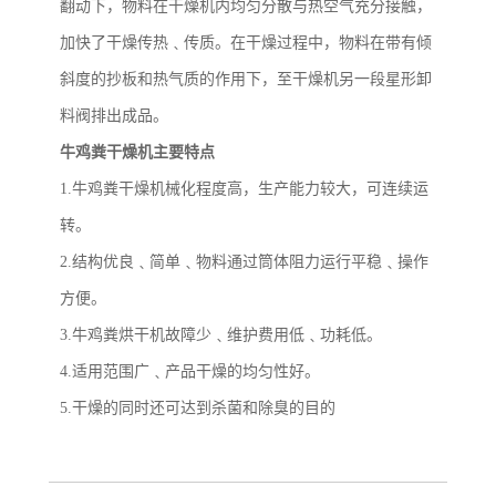
翻动下，物料在干燥机内均匀分散与热空气充分接触，
加快了干燥传热﹑传质。在干燥过程中，物料在带有倾
斜度的抄板和热气质的作用下，至干燥机另一段星形卸
料阀排出成品。
牛鸡粪干燥机主要特点
1.牛鸡粪干燥机械化程度高，生产能力较大，可连续运
转。
2.结构优良﹑简单﹑物料通过筒体阻力运行平稳﹑操作
方便。
3.牛鸡粪烘干机故障少﹑维护费用低﹑功耗低。
4.适用范围广﹑产品干燥的均匀性好。
5.干燥的同时还可达到杀菌和除臭的目的