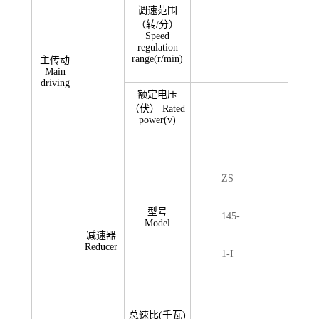
调速范围
（转/分）
～
Speed
regulation
range(r/min)
主传动
Main
driving
额定电压
（伏） Rated
power(v)
ZS
型号
145-
Model
减速器
Reducer
1-I
总速比(千瓦)