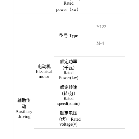
Rated
4
power（kw）
Y122
型号 Type
M-4
额定功率
电动机
（千瓦）
Electrical
Rated
motor
Power(kw)
额定转速
（转/分）
1
Rated
辅助传
speed(r/min)
动
Auxiliary
额定电压
driving
（伏） Rated
voltage(v)