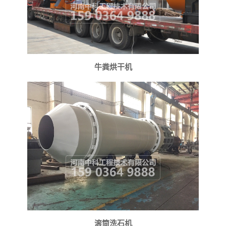
牛粪烘干机
滚筒洗石机