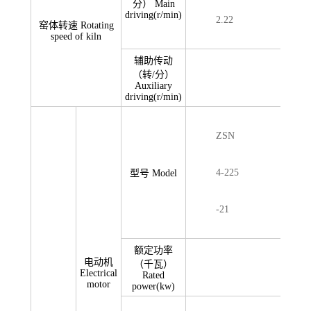
分） Main
driving(r/min)
2.22
窑体转速 Rotating
speed of kiln
辅助传动
（转/分）
4
Auxiliary
driving(r/min)
ZSN
4-225
型号 Model
-21
额定功率
电动机
（千瓦）
Electrical
Rated
motor
power(kw)