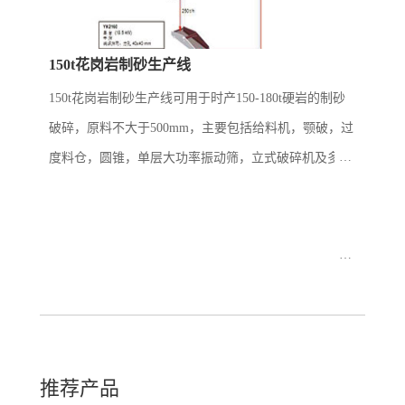
150t花岗岩制砂生产线
150t花岗岩制砂生产线可用于时产150-180t硬岩的制砂
破碎，原料不大于500mm，主要包括给料机，颚破，过
度料仓，圆锥，单层大功率振动筛，立式破碎机及多层
振动筛。现场多根据用户原料的多少来合理配置过度料
仓和配套给料机，以保证对下...
推荐产品