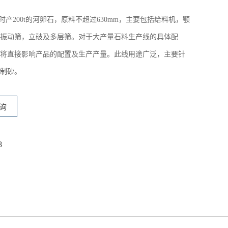
产200t的河卵石，原料不超过630mm，主要包括给料机，颚
振动筛，立破及多层筛。对于大产量石料生产线的具体配
将直接影响产品的配置及生产产量。此线用途广泛，主要针
及制砂。
询
8