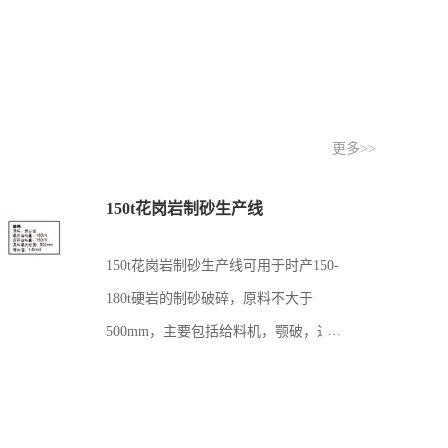
更多>>
150t花岗岩制砂生产线
150t花岗岩制砂生产线可用于时产150-
180t硬岩的制砂破碎，原料不大于
500mm，主要包括给料机，颚破，过度
料仓，圆锥，单层大功率振动筛，立式
破碎机及多层振动筛。现场多根据用户
原料的多少来合理配置过度料仓和配套